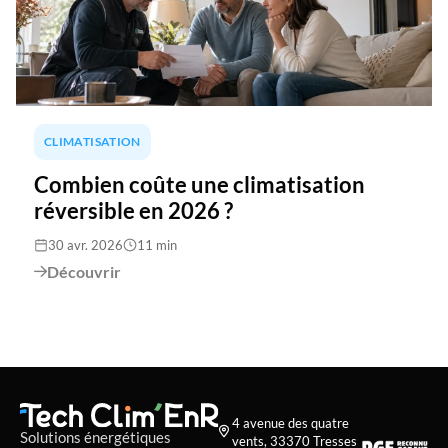
CLIMATISATION
Combien coûte une climatisation
réversible en 2026 ?
30 avr. 2026
11 min
Découvrir

4 avenue des quatre

Solutions énergétiques
vents, 33370 Tresses