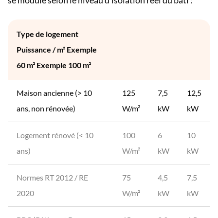
se module selon le niveau d'isolation réel du bâti :
Type de logement
Puissance / m² Exemple
60 m² Exemple 100 m²
Maison ancienne (> 10
125
7,5
12,5
ans, non rénovée)
W/m²
kW
kW
Logement rénové (< 10
100
6
10
ans)
W/m²
kW
kW
Normes RT 2012 / RE
75
4,5
7,5
2020
W/m²
kW
kW