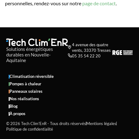
personnelles, rendez-vous sur notre
page de contact
.
4 avenue des quatre

Solutions énergétiques
vents, 33370 Tresses
durables en Nouvelle-
05 35 54 22 20

Aquitaine
Climatisation réversible
Pompes à chaleur
Panneaux solaires
Nos réalisations
Blog
À propos
© 2026 Tech Clim'EnR - Tous droits réservés
Mentions légales
Politique de confidentialité