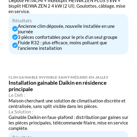
Dépose HITACHI + monosplit HEIWA ZEN PLUS 5 kW +
bisplit HEIWA ZEN 2 4 kW (2 UI). Goulottes, câblage, mise
en service.
Résultats
Ancienne clim déposée, nouvelle installée en une
journée
3 pièces confortables pour le prix d'un seul groupe
Fluide R32 : plus efficace, moins polluant que
l'ancienne installation
CLIM GAINABLE INVISIBLE
SAINT-MÉDARD-EN-JALLES
Installation gainable Daikin en résidence
principale
Le Défi :
Maison cherchant une solution de climatisation discrète et
centralisée, sans split visible dans les pièces.
La Solution :
Gainable Daikin en faux-plafond : distribution par gaines sur
les pièces principales, télécommande filaire, mise en service
complète.