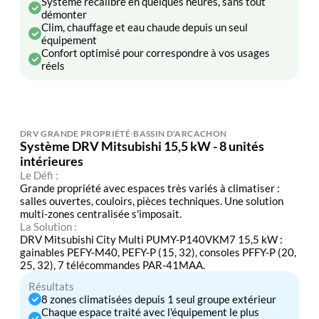
Système recalibré en quelques heures, sans tout
démonter
Clim, chauffage et eau chaude depuis un seul
équipement
Confort optimisé pour correspondre à vos usages
réels
DRV GRANDE PROPRIÉTÉ
BASSIN D'ARCACHON
Système DRV Mitsubishi 15,5 kW - 8 unités
intérieures
Le Défi :
Grande propriété avec espaces très variés à climatiser :
salles ouvertes, couloirs, pièces techniques. Une solution
multi-zones centralisée s'imposait.
La Solution :
DRV Mitsubishi City Multi PUMY-P140VKM7 15,5 kW :
gainables PEFY-M40, PEFY-P (15, 32), consoles PFFY-P (20,
25, 32), 7 télécommandes PAR-41MAA.
Résultats
8 zones climatisées depuis 1 seul groupe extérieur
Chaque espace traité avec l'équipement le plus