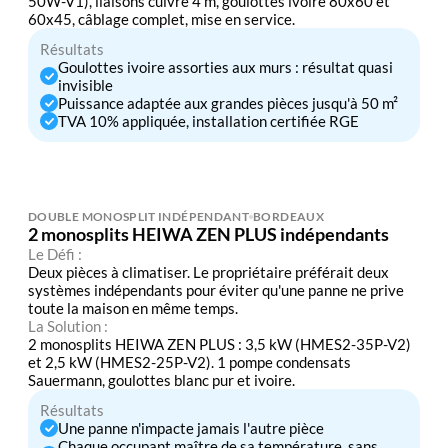
50W-V1), liaisons cuivre 4 m, goulottes ivoire 80x60 et
60x45, câblage complet, mise en service.
Résultats
Goulottes ivoire assorties aux murs : résultat quasi
invisible
Puissance adaptée aux grandes pièces jusqu'à 50 m²
TVA 10% appliquée, installation certifiée RGE
DOUBLE MONOSPLIT INDÉPENDANT
BORDEAUX
2 monosplits HEIWA ZEN PLUS indépendants
Le Défi :
Deux pièces à climatiser. Le propriétaire préférait deux
systèmes indépendants pour éviter qu'une panne ne prive
toute la maison en même temps.
La Solution :
2 monosplits HEIWA ZEN PLUS : 3,5 kW (HMES2-35P-V2)
et 2,5 kW (HMES2-25P-V2). 1 pompe condensats
Sauermann, goulottes blanc pur et ivoire.
Résultats
Une panne n'impacte jamais l'autre pièce
Chaque occupant maître de sa température, sans