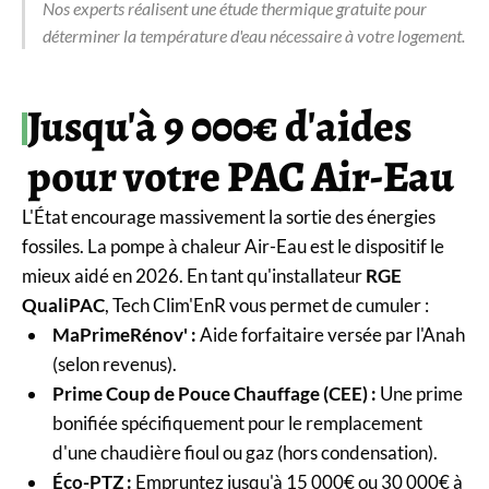
Nos experts réalisent une étude thermique gratuite pour
déterminer la température d'eau nécessaire à votre logement.
Jusqu'à 9 000€ d'aides
pour votre PAC Air-Eau
L'État encourage massivement la sortie des énergies
fossiles. La pompe à chaleur Air-Eau est le dispositif le
mieux aidé en 2026. En tant qu'installateur
RGE
QualiPAC
, Tech Clim'EnR vous permet de cumuler :
MaPrimeRénov' :
Aide forfaitaire versée par l'Anah
(selon revenus).
Prime Coup de Pouce Chauffage (CEE) :
Une prime
bonifiée spécifiquement pour le remplacement
d'une chaudière fioul ou gaz (hors condensation).
Éco-PTZ :
Empruntez jusqu'à 15 000€ ou 30 000€ à