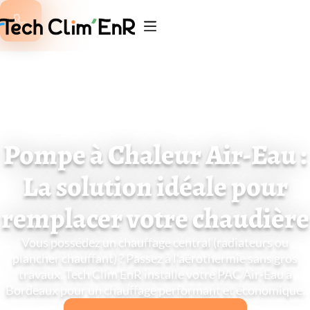

Pompe à Chaleur Air-Eau :
La solution idéale pour
remplacer votre chaudière
Vous possédez un chauffage central (radiateurs ou
plancher chauffant) ? Passez à l'aérothermie sans gros
travaux. Tech Clim'EnR installe votre PAC Air-Eau à
Bordeaux pour un chauffage performant et économique.
Devis Remplacement Chaud