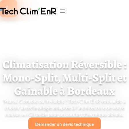

Climatisation Réversible :
Mono-Split, Multi-Split et
Gainable à Bordeaux
Mural, Console ou Invisible ? Tech Clim'EnR vous aide à
choisir la technologie adaptée à l'architecture de votre
maison en Gironde pour un confort thermique absolu.
Demander un devis techniq
Demander un devis technique