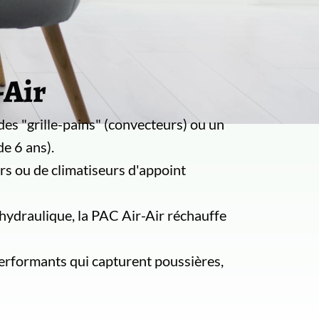
-Air
es "grille-pains" (convecteurs) ou un
de 6 ans).
rs ou de climatiseurs d'appoint
hydraulique, la PAC Air-Air réchauffe
performants qui capturent poussières,