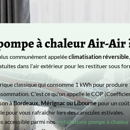
pompe à chaleur Air-Air 
, plus communément appelée
climatisation réversible
atuites dans l'air extérieur pour les restituer sous fo
trique classique qui consomme 1 kWh pour produire 1
sommation. C'est ce qu'on appelle le COP (Coefficie
son à
Bordeaux, Mérignac ou Libourne
pour un coût 
e pour vous rafraîchir lors des canicules estivales.
lus accessible parmi nos
installations pompe à chaleu