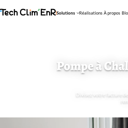
Solutions
Réalisations
À propos
Bl
Pompe à Chal
Divisez votre facture de
rem