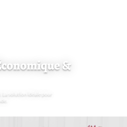
 Économique &
. La solution idéale pour
nde.
ratuit