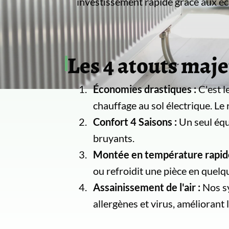
investissement rapide grâce aux é
Les 4 atouts maje
Économies drastiques :
C'est l
chauffage au sol électrique. Le
Confort 4 Saisons :
Un seul équi
bruyants.
Montée en température rapide
ou refroidit une pièce en quelqu
Assainissement de l'air :
Nos sy
allergènes et virus, améliorant la