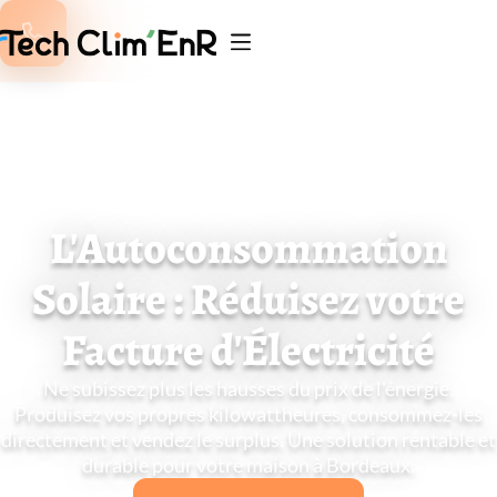

L'Autoconsommation
Solaire : Réduisez votre
Facture d'Électricité
Ne subissez plus les hausses du prix de l'énergie.
Produisez vos propres kilowattheures, consommez-les
directement et vendez le surplus. Une solution rentable et
durable pour votre maison à Bordeaux.
Simuler mes économies