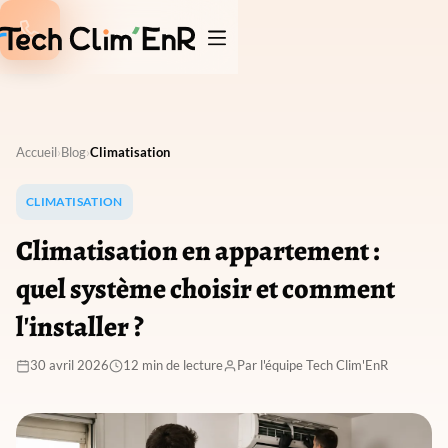

Accueil
›
Blog
›
Climatisation
CLIMATISATION
Climatisation en appartement :
quel système choisir et comment
l'installer ?
30 avril 2026
12 min de lecture
Par l'équipe Tech Clim'EnR