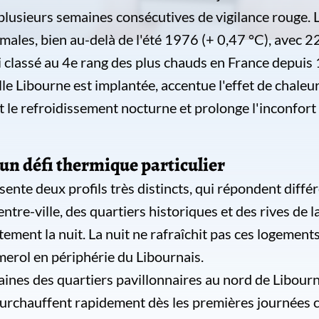
plusieurs semaines consécutives de vigilance rouge. L
ales, bien au-delà de l'été 1976 (+ 0,47 °C), avec 22 
ui classé au 4e rang des plus chauds en France depuis
lle Libourne est implantée, accentue l'effet de chaleu
t le refroidissement nocturne et prolonge l'inconfor
un défi thermique particulier
ente deux profils très distincts, qui répondent diffé
entre-ville, des quartiers historiques et des rives de
ntement la nuit. La nuit ne rafraîchit pas ces logem
merol en périphérie du Libournais.
ines des quartiers pavillonnaires au nord de Libourn
surchauffent rapidement dès les premières journées c