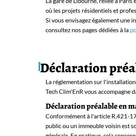
La gare de Libourne, reliée à Pari
où les projets résidentiels et prof
Si vous envisagez également une in
consultez nos pages dédiées à la
po
Déclaration préal
La réglementation sur l'installatio
Tech Clim'EnR vous accompagne da
Déclaration préalable en ma
Conformément à l'article R.421-17 d
public ou un immeuble voisin est so
générale. En pratique, cela concern