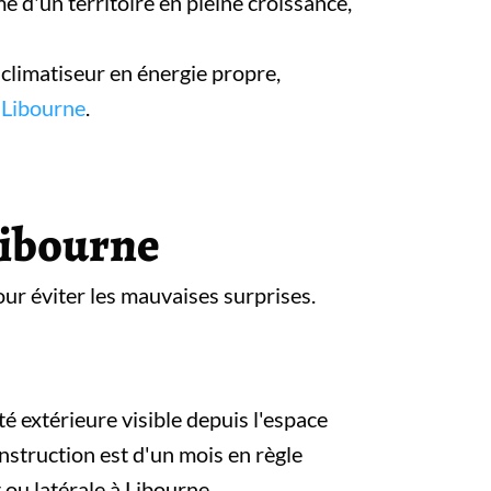
 d'un territoire en pleine croissance,
climatiseur en énergie propre,
 Libourne
.
 Libourne
our éviter les mauvaises surprises.
é extérieure visible depuis l'espace
nstruction est d'un mois en règle
 ou latérale à Libourne.