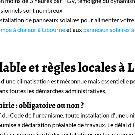
s en moins de 3 heures par TGV, témoigne du dynamisme
essionnels sont nombreux.
stallation de panneaux solaires pour alimenter votre 
mpe à chaleur à Libourne
et aux
panneaux solaires à
able et règles locales à
n d'une climatisation est méconnue mais essentielle p
ns toutes les démarches administratives.
irie : obligatoire ou non ?
u Code de l'urbanisme, toute installation d'une unit
umise à déclaration préalable de travaux. Le délai d'i
e la grande majorité des installations en façade avant