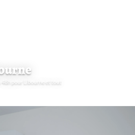
bourne
s 48h pour Libourne et tout