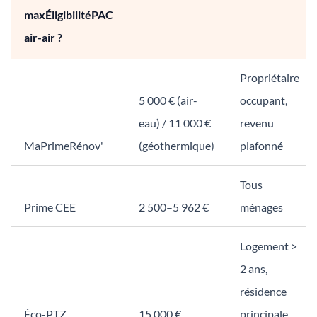
maxÉligibilitéPAC
air-air ?
Propriétaire
5 000 € (air-
occupant,
eau) / 11 000 €
revenu
MaPrimeRénov'
(géothermique)
plafonné
Tous
Prime CEE
2 500–5 962 €
ménages
Logement >
2 ans,
résidence
Éco-PTZ
15 000 €
principale