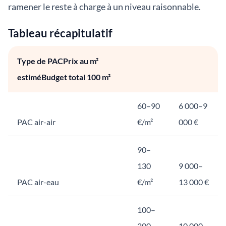
ramener le reste à charge à un niveau raisonnable.
Tableau récapitulatif
Type de PACPrix au m²
estiméBudget total 100 m²
60–90
6 000–9
PAC air-air
€/m²
000 €
90–
130
9 000–
PAC air-eau
€/m²
13 000 €
100–
200
10 000–