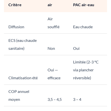
Critère
air
PAC air-eau
Air
Diffusion
soufflé
Eau chaude
ECS (eau chaude
sanitaire)
Non
Oui
Limitée (2-3 °C
Oui —
via plancher
Climatisation été
efficace
réversible)
COP annuel
moyen
3,5 – 4,5
3 – 4