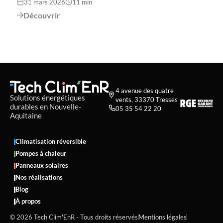
31 mars 2026
11 min
Découvrir

4 avenue des quatre

Solutions énergétiques
vents, 33370 Tresses
durables en Nouvelle-
05 35 54 22 20

Aquitaine
Climatisation réversible
Pompes à chaleur
Panneaux solaires
Nos réalisations
Blog
À propos
© 2026 Tech Clim'EnR - Tous droits réservés
Mentions légales