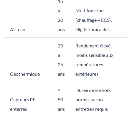
15
à
Multifonction
20
(chauffage + ECS),
Air-eau
ans
éligible aux aides
20
Rendement élevé,
à
moins sensible aux
25
températures
Géothermique
ans
extérieures
>
Durée de vie hors
Capteurs PE
50
norme, aucun
enterrés
ans
entretien requis