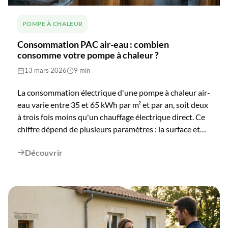
POMPE À CHALEUR
Consommation PAC air-eau : combien
consomme votre pompe à chaleur ?
13 mars 2026
9 min
La consommation électrique d'une pompe à chaleur air-
eau varie entre 35 et 65 kWh par m² et par an, soit deux
à trois fois moins qu'un chauffage électrique direct. Ce
chiffre dépend de plusieurs paramètres : la surface et
l'isolation du logement, la puissance de l'appareil
Découvrir
installé, le réglage de la température de consigne et le

climate local. En Gironde, le climat océanique doux de la
région bordelaise constitue un avantage réel : le COP
moyen y est plus favorable qu'en zone continentale ou
montagnarde, ce qui réduit mécaniquement la facture
annuelle. Cet article détaille les chiffres de référence
ADEME, les formules de calcul pratiques et les leviers