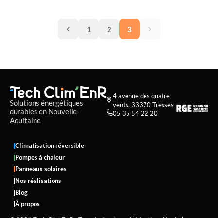
classée en zone climatique H3, les puissances
nécessaires sont légèrement inférieures à celles des
1
2
3
régions plus froides, ce qui joue favorablement sur le
coût. Cet article détaille les prix par type de PAC, les
frais d'installation, les dispositifs d'aide cumulables et la
rentabilité réelle sur 20 ans.
4 avenue des quatre

Solutions énergétiques
vents, 33370 Tresses
durables en Nouvelle-
05 35 54 22 20

Aquitaine
Climatisation réversible
Pompes à chaleur
Panneaux solaires
Nos réalisations
Blog
À propos