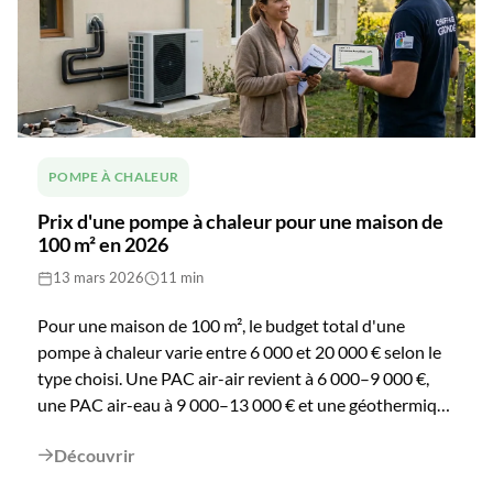
concrets pour maîtriser votre consommation avant ou
après l'installation.
POMPE À CHALEUR
Prix d'une pompe à chaleur pour une maison de
100 m² en 2026
13 mars 2026
11 min
Pour une maison de 100 m², le budget total d'une
pompe à chaleur varie entre 6 000 et 20 000 € selon le
type choisi. Une PAC air-air revient à 6 000–9 000 €,
une PAC air-eau à 9 000–13 000 € et une géothermique
peut dépasser 20 000 €. Mais les aides 2026,
Découvrir
MaPrimeRénov', prime CEE et éco-PTZ, permettent de

réduire significativement le reste à charge. En Gironde,