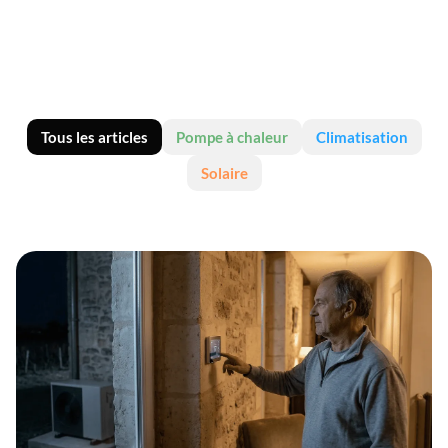
quelles aides sont disponibles en 2026 ? Ce guide complet
vous explique tout, de l'effet photovoltaïque jusqu'à la mise
en service, avec l'angle d'un installateur professionnel ancré
à Bordeaux. Tech Clim'EnR accompagne les particuliers de
l'agglomération bordelaise dans leurs projets solaires, de
l'étude à l'installation clé en main.
Tous les articles
Pompe à chaleur
Climatisation
Solaire