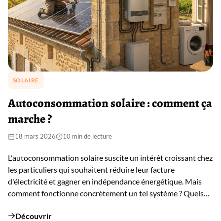
SOLAIRE
Autoconsommation solaire : comment ça
marche ?
18 mars 2026
10 min de lecture
L'autoconsommation solaire suscite un intérêt croissant chez
les particuliers qui souhaitent réduire leur facture
d'électricité et gagner en indépendance énergétique. Mais
comment fonctionne concrètement un tel système ? Quels
taux d'autoconsommation peut-on espérer sans batterie ?
Découvrir
Quelles démarches administratives faut-il anticiper ? Et
