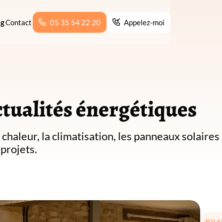
05 35 54 22 20
og
Contact
05 35 54 22 20
Appelez-moi


Appelez-moi
ctualités énergétiques
chaleur, la climatisation, les panneaux solaires
 projets.
SOLA