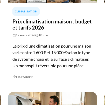
pour un investissement qui couvre ensuite
20 à 30 ans de production quasi gratuite.
CLIMATISATION
Cet article détaille le calcul complet, étape
par étape, appliqué à une maison girondine
Prix climatisation maison : budget
type.
et tarifs 2026
17 mars 2026
10 min
Le prix d'une climatisation pour une maison
varie entre 1 600 € et 15 000 € selon le type
de système choisi et la surface à climatiser.
Un monosplit réversible pour une pièce
coûte entre 1 600 et 3 600 €, pose comprise,
Découvrir

tandis qu'une installation multisplit pour
toute la maison se situe entre 3 000 et 10
000 €. Plusieurs facteurs influencent ce
budget : la puissance requise, la complexité