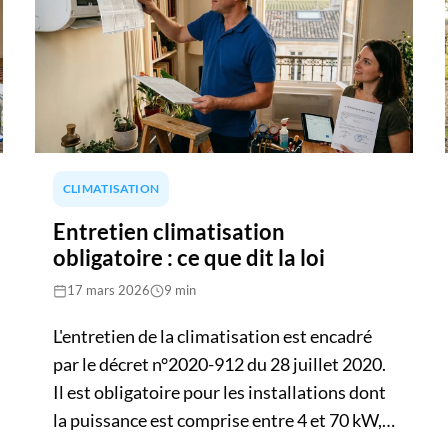
de l'installation, la marque de l'équipement
et les travaux annexes. Des aides comme la
prime CEE peuvent réduire la facture. Ce
guide vous donne toutes les clés pour
budgéter votre projet.
CLIMATISATION
Entretien climatisation
obligatoire : ce que dit la loi
17 mars 2026
9 min
L'entretien de la climatisation est encadré
par le décret n°2020-912 du 28 juillet 2020.
Il est obligatoire pour les installations dont
la puissance est comprise entre 4 et 70 kW,