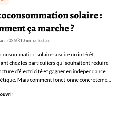
toconsommation solaire :
mment ça marche ?
ars 2026
10 min de lecture
oconsommation solaire suscite un intérêt
sant chez les particuliers qui souhaitent réduire
facture d'électricité et gagner en indépendance
étique. Mais comment fonctionne concrètement
l système ? Quels taux d'autoconsommation
ouvrir
on espérer sans batterie ? Quelles démarches
stratives faut-il anticiper ? Et quelles aides sont
nibles en 2026 ? Ce guide complet vous explique
 de l'effet photovoltaïque jusqu'à la mise en
ce, avec l'angle d'un installateur professionnel