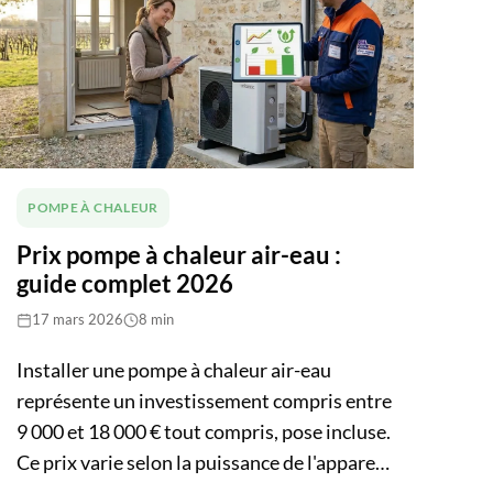
votre région et de votre budget. Ce guide
compare les performances, les coûts
d'installation, les aides disponibles en 2026
et vous propose une recommandation selon
votre profil.
POMPE À CHALEUR
Prix pompe à chaleur air-eau :
guide complet 2026
17 mars 2026
8 min
Installer une pompe à chaleur air-eau
représente un investissement compris entre
9 000 et 18 000 € tout compris, pose incluse.
Ce prix varie selon la puissance de l'appareil,