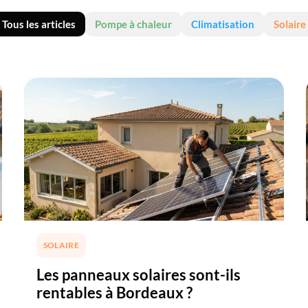
ancré
Tous les articles
Pompe à chaleur
Climatisation
Solaire
parti
projet
SOLAIRE
Les panneaux solaires sont-ils
rentables à Bordeaux ?