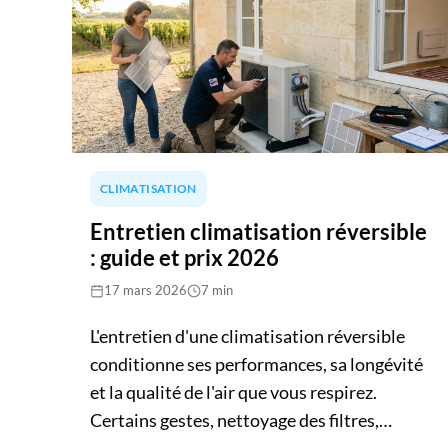
méthodes de calcul complémentaires : la
règle des W/m² selon l'isolation du logement
(entre 65 et 125 W/m²), et la formule BTU
par volume. Deux tableaux récapitulatifs
vous permettront de situer rapidement vos
besoins. Ajoutez à cela la règle des +15%
pour une [climatisation réversible]
CLIMATISATION
(https://tech-clim-enr.fr/climatisation)
utilisée en mode chauffage, et vous aurez
Entretien climatisation réversible
une base solide avant de faire appel à un
: guide et prix 2026
professionnel pour un bilan thermique
17 mars 2026
7 min
précis.
L'entretien d'une climatisation réversible
conditionne ses performances, sa longévité
et la qualité de l'air que vous respirez.
Certains gestes, nettoyage des filtres,