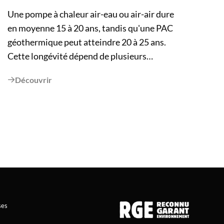
Une pompe à chaleur air-eau ou air-air dure
en moyenne 15 à 20 ans, tandis qu'une PAC
géothermique peut atteindre 20 à 25 ans.
Cette longévité dépend de plusieurs
facteurs : la qualité du dimensionnement à
Découvrir

l'installation, le nombre de cycles du
compresseur, la technologie utilisée
(Inverter ou non) et la rigueur de l'entretien.
Un entretien professionnel tous les 2 ans est
le premier levier pour préserver ses
performances. Passé 15 ans, certains signe :
pannes répétées, hausse inexpliquée de la
facture électrique, perte de rendement,
peuvent indiquer qu'un remplacement est
ses
plus judicieux qu'une réparation. Des aides