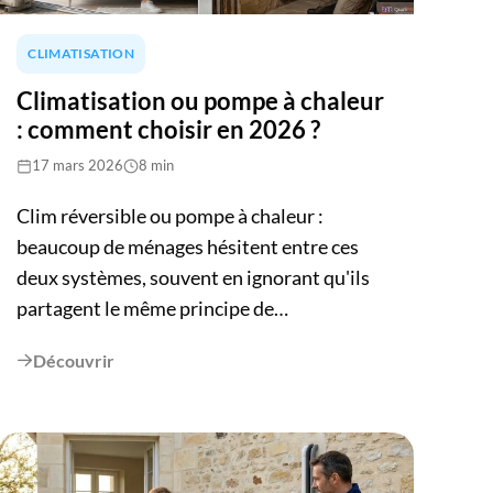
environ 1 300 kWh par kWc installé chaque
année. Ce guide vous explique comment
CLIMATISATION
calculer précisément le dimensionnement
adapté à votre situation.
Climatisation ou pompe à chaleur
: comment choisir en 2026 ?
17 mars 2026
8 min
Clim réversible ou pompe à chaleur :
beaucoup de ménages hésitent entre ces
deux systèmes, souvent en ignorant qu'ils
partagent le même principe de
fonctionnement. La climatisation réversible
Découvrir

est en réalité une pompe à chaleur air-air. La
vraie question est donc : PAC air-air ou PAC
air-eau ? Le choix dépend de votre superficie,
de votre système de chauffage existant, de