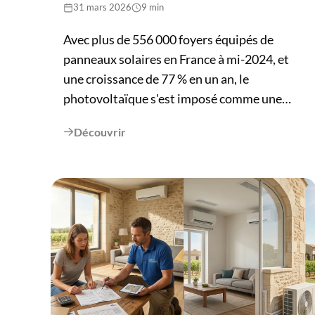
31 mars 2026
9 min
Avec plus de 556 000 foyers équipés de
panneaux solaires en France à mi-2024, et
une croissance de 77 % en un an, le
photovoltaïque s'est imposé comme une
réponse concrète à la hausse des prix de
Découvrir

l'électricité. Mais choisir le bon panneau
solaire reste une étape délicate :
monocristallin, polycristallin, bifacial,
TopCon... les technologies se multiplient et
les offres se ressemblent. Ce guide vous aide
à sélectionner le panneau adapté à votre
logement, à votre consommation et à votre
budget. En Gironde, avec environ 2 200
heures d'ensoleillement par an, les