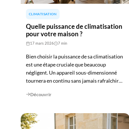
conditions sont particulièrement favorables
à l'autoconsommation solaire, un avantage
CLIMATISATION
concret à exploiter dès l'installation.
Quelle puissance de climatisation
pour votre maison ?
17 mars 2026
7 min
Bien choisir la puissance de sa climatisation
est une étape cruciale que beaucoup
négligent. Un appareil sous-dimensionné
tournera en continu sans jamais rafraîchir
correctement, et tombera en panne
Découvrir

prématurément. Un appareil
surdimensionné consommera trop et
générera de l'inconfort. Pour éviter ces deux
écueils, ce guide vous présente deux